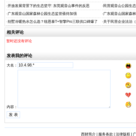
态闭环，开启户外动力运动黄金时代
业空调新标准
·
开放发展背景下的生态坚守: 东莞观音山事件的反思
·
民营观音山公园生态
·
广东观音山国家森林公园生态监管亟待加强
·
广东观音山国家森林
·
别墅冷暖热水怎么选？纽恩泰T+智擎Pro三联供口碑爆了
·
关于民营企业法治（
（三）
相关评论
暂时还没有评论
发表我的评论
大名：
内容：
西财简介
|
服务条款
|
法律版权
|