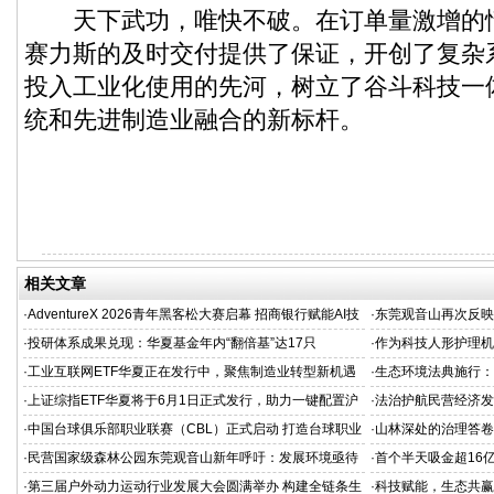
天下武功，唯快不破。在订单量激增的
赛力斯的及时交付提供了保证，开创了复杂
投入工业化使用的先河，树立了谷斗科技一
统和先进制造业融合的新标杆。
相关文章
·
AdventureX 2026青年黑客松大赛启幕 招商银行赋能AI技
·
东莞观音山再次反映
术新生代
·
投研体系成果兑现：华夏基金年内“翻倍基”达17只
·
作为科技人形护理机
新范式
·
工业互联网ETF华夏正在发行中，聚焦制造业转型新机遇
·
生态环境法典施行：
·
上证综指ETF华夏将于6月1日正式发行，助力一键配置沪
·
法治护航民营经济发
市核心资产
担当
·
中国台球俱乐部职业联赛（CBL）正式启动 打造台球职业
·
山林深处的治理答卷
化发展新标杆
·
民营国家级森林公园东莞观音山新年呼吁：发展环境亟待
·
首个半天吸金超16亿
改善
机构疯抢，超购逾2
·
第三届户外动力运动行业发展大会圆满举办 构建全链条生
·
科技赋能，生态共赢