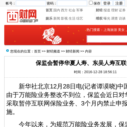
帐号：
密码：
保存
首页
国内
西方
社会
军事
财经
报道
理财
证券
娱乐
新闻
影视
生活
综艺
维权
曝光
调查
访谈
热门搜索：
上海旅游
美女
您现在的位置：
首页
>>
财经频道
>>
财经新闻
>> 内容
保监会暂停华夏人寿、东吴人寿互联
时间：2016-12-28 18:56:11
新华社北京12月28日电(记者谭谟晓)中
由于万能险业务整改不到位，保监会近日对
采取暂停互联网保险业务、3个月内禁止申
施。
今年以来，为规范万能险业务发展，保