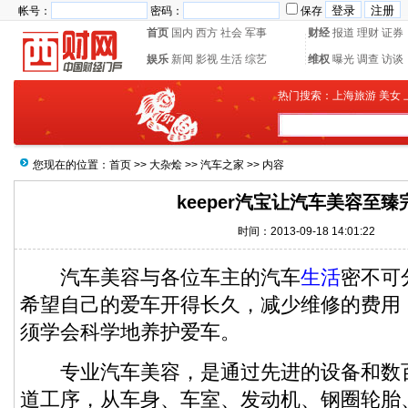
帐号：
密码：
保存
首页
国内
西方
社会
军事
财经
报道
理财
证券
娱乐
新闻
影视
生活
综艺
维权
曝光
调查
访谈
热门搜索：
上海旅游
美女
您现在的位置：
首页
>>
大杂烩
>>
汽车之家
>> 内容
keeper汽宝让汽车美容至臻
时间：2013-09-18 14:01:22
汽车美容与各位车主的汽车
生活
密不可
希望自己的爱车开得长久，减少维修的费用
须学会科学地养护爱车。
专业汽车美容，是通过先进的设备和数
道工序，从车身、车室、发动机、钢圈轮胎