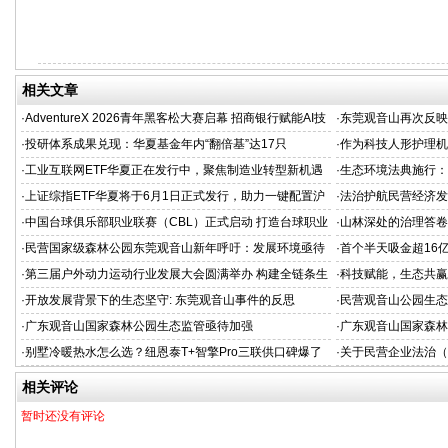
相关文章
·
AdventureX 2026青年黑客松大赛启幕 招商银行赋能AI技
·
东莞观音山再次反映
术新生代
·
投研体系成果兑现：华夏基金年内“翻倍基”达17只
·
作为科技人形护理机
新范式
·
工业互联网ETF华夏正在发行中，聚焦制造业转型新机遇
·
生态环境法典施行：
·
上证综指ETF华夏将于6月1日正式发行，助力一键配置沪
·
法治护航民营经济发
市核心资产
担当
·
中国台球俱乐部职业联赛（CBL）正式启动 打造台球职业
·
山林深处的治理答卷
化发展新标杆
·
民营国家级森林公园东莞观音山新年呼吁：发展环境亟待
·
首个半天吸金超16亿
改善
机构疯抢，超购逾2
·
第三届户外动力运动行业发展大会圆满举办 构建全链条生
·
科技赋能，生态共赢
态闭环，开启户外动力运动黄金时代
业空调新标准
·
开放发展背景下的生态坚守: 东莞观音山事件的反思
·
民营观音山公园生态
·
广东观音山国家森林公园生态监管亟待加强
·
广东观音山国家森林
·
别墅冷暖热水怎么选？纽恩泰T+智擎Pro三联供口碑爆了
·
关于民营企业法治（
（三）
相关评论
暂时还没有评论