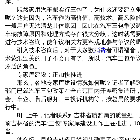
库。”
既然家用汽车都实行三包了，为什么还要建立争
呢？这是因为，汽车作为高价值、高技术、高风险
一般用户无法清楚具体原因。因此在汽车三包争议
车辆故障原因和处理方式存在很大分歧，这时就需
进行技术咨询，使争议相关方更客观地参与争议的
引入技术咨询后，对于大多数
消费
者可谓福音
术蒙混过关的日子不会再有了。所以，汽车三包争
矛盾的角色。
专家库建设：正加快推进
那么，各地专家库建设情况如何呢？记者了解到
部门已就汽车三包政策在全市范围内开展密集调研
会、车企、售后服务、申投诉机构等，按总局的要
行中。
8日上午，记者联系到吉林省质监局的质量处。
前吉林省的汽车“三包”专家库建设工作正在推进，1
当。
他介绍，目前吉林省已经初步确定了40至50名