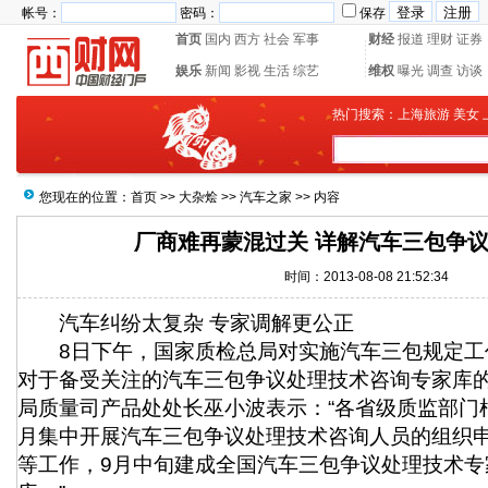
帐号：
密码：
保存
首页
国内
西方
社会
军事
财经
报道
理财
证券
娱乐
新闻
影视
生活
综艺
维权
曝光
调查
访谈
热门搜索：
上海旅游
美女
您现在的位置：
首页
>>
大杂烩
>>
汽车之家
>> 内容
厂商难再蒙混过关 详解汽车三包争
时间：2013-08-08 21:52:34
汽车纠纷太复杂 专家调解更公正
8日下午，国家质检总局对实施汽车三包规定工
对于备受关注的汽车三包争议处理技术咨询专家库
局质量司产品处处长巫小波表示：“各省级质监部门
月集中开展汽车三包争议处理技术咨询人员的组织
等工作，9月中旬建成全国汽车三包争议处理技术专