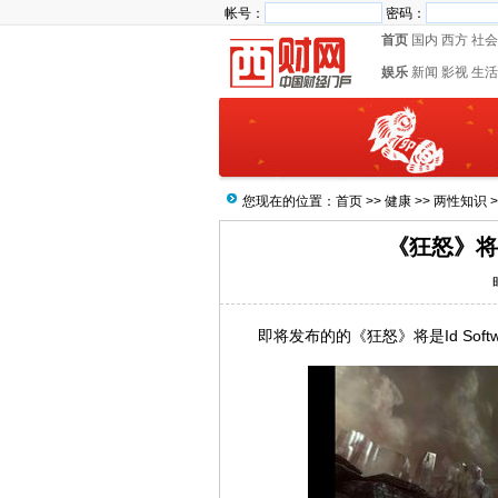
帐号：
密码：
首页
国内
西方
社会
娱乐
新闻
影视
生活
您现在的位置：
首页
>>
健康
>>
两性知识
>
《狂怒》将
即将发布的的《狂怒》将是Id Sof