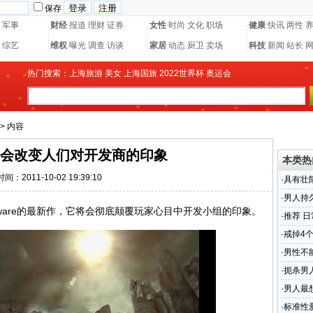
保存
军事
财经
报道
理财
证券
女性
时尚
文化
职场
健康
快讯
两性
综艺
维权
曝光
调查
访谈
家居
动态
厨卫
卖场
科技
新闻
站长
热门搜索：
上海旅游
美女
上海国旅
2022世界杯
奥运会
> 内容
会改变人们对开发商的印象
本类热
时间：2011-10-02 19:39:10
·
具有壮
·
男人持
tware的最新作，它将会彻底颠覆玩家心目中开发小组的印象。
·
推荐 
·
戒掉4
·
男性不
·
扼杀男
·
男人最
·
标准性