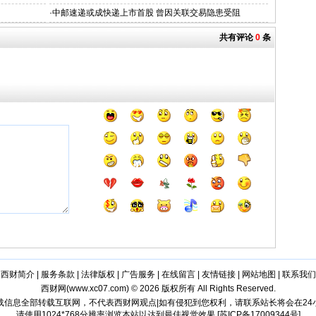
·
中邮速递或成快递上市首股 曾因关联交易隐患受阻
共有评论
0
条
西财简介
|
服务条款
|
法律版权
|
广告服务
|
在线留言
|
友情链接
|
网站地图
|
联系我们
西财网(
www.xc07.com
) © 2026 版权所有 All Rights Reserved.
载信息全部转载互联网，不代表西财网观点|如有侵犯到您权利，请联系站长将会在2
请使用1024*768分辨率浏览本站以达到最佳视觉效果 [苏ICP备17009344号]