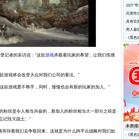
·
治疗“早
·
完美性
·
具有壮
·
男人最
·
《黑色
接受记者的采访说：“这款
游戏
承载着玩家的希望，让我们倍感
游戏将会改变大众对我们公司的看法。”
款游戏爱不释手，同时，慢慢也会有新的玩家的加入。”
。
的粉丝是令人相当兴奋的，新加入的粉丝相当大一部分之前是
忘记毁灭战士。”
本类推
市场等待着我们去争取回来。这就是为什么跨平台战略对我们如
·
《黑色