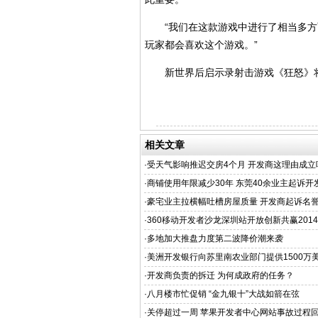
“我们在这款游戏中进行了相当多方
玩家都会喜欢这个游戏。”
新世界后启示录射击游戏《狂怒》将在下周
相关文章
·
受天气影响推迟交房4个月 开发商这理由成立
·
商铺使用年限减少30年 东莞40余业主起诉开
·
豪宅业主拉横幅吐槽房屋质量 开发商起诉名
·
360移动开发者沙龙深圳站开放创新共赢2014
·
多地加大推盘力度第二波降价潮来袭
·
美洲开发银行向苏里南农业部门提供1500万
·
开发商负责的拆迁 为何成政府的任务？
·
八月楼市忙促销 “金九银十”大战如箭在弦
·
关停超过一周 苹果开发者中心网站事故过程