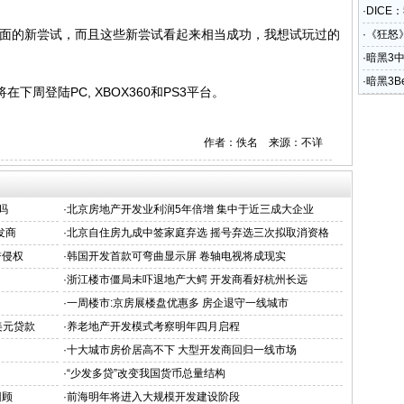
·
DICE
面的新尝试，而且这些新尝试看起来相当成功，我想试玩过的
·
《狂怒
·
暗黑3
·
暗黑3B
登陆PC, XBOX360和PS3平台。
作者：佚名 来源：不详
吗
·
北京房地产开发业利润5年倍增 集中于近三成大企业
发商
·
北京自住房九成中签家庭弃选 摇号弃选三次拟取消资格
誉侵权
·
韩国开发首款可弯曲显示屏 卷轴电视将成现实
·
浙江楼市僵局未吓退地产大鳄 开发商看好杭州长远
·
一周楼市:京房展楼盘优惠多 房企退守一线城市
美元贷款
·
养老地产开发模式考察明年四月启程
·
十大城市房价居高不下 大型开发商回归一线市场
·
“少发多贷”改变我国货币总量结构
回顾
·
前海明年将进入大规模开发建设阶段