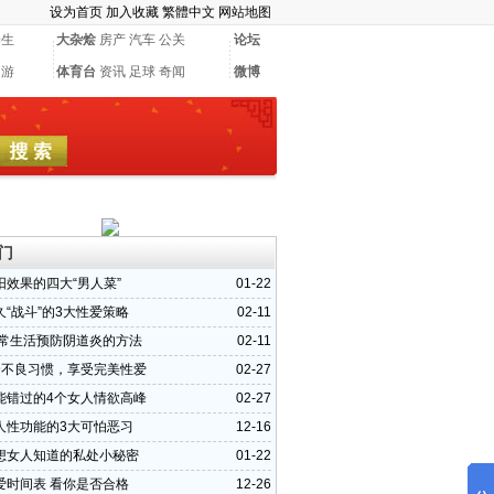
设为首页
加入收藏
繁體中文
网站地图
养生
大杂烩
房产
汽车
公关
论坛
网游
体育台
资讯
足球
奇闻
微博
门
阳效果的四大“男人菜”
01-22
久“战斗”的3大性爱策略
02-11
日常生活预防阴道炎的方法
02-11
个不良习惯，享受完美性爱
02-27
能错过的4个女人情欲高峰
02-27
人性功能的3大可怕恶习
12-16
想女人知道的私处小秘密
01-22
爱时间表 看你是否合格
12-26