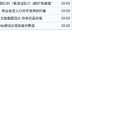
：我们对《叛逆连队2》感到“很羞愧”
10-02
》将会改变人们对开发商的印象
10-02
中文版截图流出 传奇武器掉落
10-02
eta测试出现加速作弊器
10-02