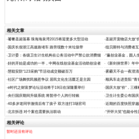
相关文章
·
饕餮圣诞落幕 珠海海泉湾2015将迎更多大型活动
·
圣诞开宠物店大放“
·
国庆长假浙江高速路堵车 路旁现数十米垃圾带
·
纽贝斯特与消费者互
·
卫计委：各级卫生计生机构在公务活动中严禁公款消费烟
·
“赢创业基金，圆人
草
基金数万元
·
好的开始是成功的一半，中网在线创业基金活动助创业者
·
《新剑侠世界》年中
起航
·
慧聪安防“123采购”节活动成交额破百万
·
雾霾天不会一夜澄清
吸”！
·
社区广场舞扰民频惹争议 居民文化生活匮乏是主因
·
顺风车走进贵阳 “
动
·
e时代之财富梦论坛活动将于19日在深隆重举行
·
国庆大放“价”，三棵
·
央行国庆期间升级系统 将暂停个人跨行转账
·
卫生计生委公布国庆
·
40多岁老同学激情后有了孩子 双方连打3场官司
·
近期的百度快照穿越
·
北京拆违 对个案也需要执法联动
·
“开怀大笑”也能令
相关评论
暂时还没有评论