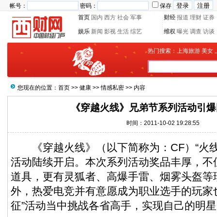
帐号：
密码：
保存
首页
国内
西方
社会
军事
财经
报道
理财
证券
娱乐
新闻
影视
生活
综艺
维权
曝光
调查
访谈
热门搜索：
上海旅游
美女
您现在的位置：
首页
>>
健康
>>
情感私密
>> 内容
《穿越火线》兄弟节系列活动引爆
时间：2011-10-02 19:28:55
《穿越火线》（以下简称为：CF）“火线
活动陆续开启。本次系列活动奖品丰厚，不但有
道具，更有灵狐者、高爆手雷、烟雾头盔等
外，热爱电竞并有意愿成为职业选手的玩家
征”活动当中挑战各省高手，实现自己的明