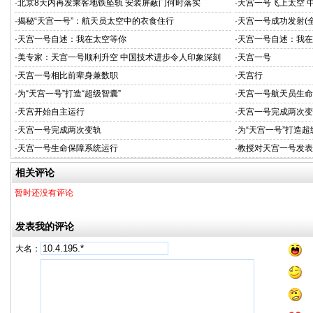
·
北京8天内再发乘客地铁坠轨 安装屏蔽门何时落实
·
天宫一号飞上太空 
·
揭秘“天宫一号”：航天员太空中的衣食住行
·
天宫一号成功发射(
·
天宫一号自述：我在太空等你
·
天宫一号自述：我在
·
美专家：天宫一号顺利升空 中国技术进步令人印象深刻
·
天宫一号
·
天宫一号相比前辈身兼数职
·
天宫行
·
为“天宫一号”打造“超级智囊”
·
天宫一号航天员生命
·
天宫开始自主运行
·
天宫一号完成两次变
·
天宫一号完成两次变轨
·
为“天宫一号”打造超
·
天宫一号生命保障系统运行
·
教授对天宫一号发表
相关评论
暂时还没有评论
发表我的评论
大名：