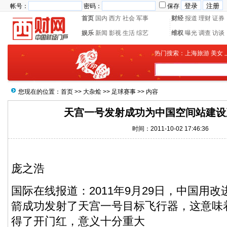
帐号：
密码：
保存
首页
国内
西方
社会
军事
财经
报道
理财
证券
娱乐
新闻
影视
生活
综艺
维权
曝光
调查
访谈
热门搜索：
上海旅游
美女
您现在的位置：
首页
>>
大杂烩
>>
足球赛事
>> 内容
天宫一号发射成功为中国空间站建设
时间：2011-10-02 17:46:36
庞之浩
国际在线报道：2011年9月29日，中国用
箭成功发射了天宫一号目标飞行器，这意味
得了开门红，意义十分重大