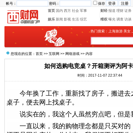
帐号：
密码：
保存
首页
国内
西方
社会
军事
财经
报道
理财
证券
娱乐
新闻
影视
生活
综艺
维权
曝光
调查
访谈
热门搜索：
上海旅游
美女
您现在的位置：
首页
>>
互联网
>>
网络游戏
>> 内容
如何选购电竞桌？开箱测评为阿卡丁
时间：2017-11-07 22:37:44
今年换了工作，重新找了房子，搬进去
桌子，便去网上找桌子。
说实在的，我这个人虽然穷点吧，但是
一直以来，我的购物理念都是只买对的