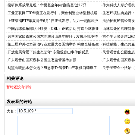
术新生代
·
投研体系成果兑现：华夏基金年内“翻倍基”达17只
·
作为科技人形护理机
新范式
·
工业互联网ETF华夏正在发行中，聚焦制造业转型新机遇
·
生态环境法典施行：
·
上证综指ETF华夏将于6月1日正式发行，助力一键配置沪
·
法治护航民营经济发
市核心资产
担当
·
中国台球俱乐部职业联赛（CBL）正式启动 打造台球职业
·
山林深处的治理答卷
化发展新标杆
·
民营国家级森林公园东莞观音山新年呼吁：发展环境亟待
·
首个半天吸金超16亿
改善
机构疯抢，超购逾2
·
第三届户外动力运动行业发展大会圆满举办 构建全链条生
·
科技赋能，生态共赢
态闭环，开启户外动力运动黄金时代
业空调新标准
·
开放发展背景下的生态坚守: 东莞观音山事件的反思
·
民营观音山公园生态
·
广东观音山国家森林公园生态监管亟待加强
·
广东观音山国家森林
·
别墅冷暖热水怎么选？纽恩泰T+智擎Pro三联供口碑爆了
·
关于民营企业法治（
（三）
相关评论
暂时还没有评论
发表我的评论
大名：