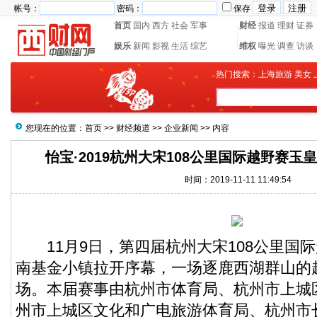
帐号：
密码：
保存
首页
国内
西方
社会
军事
财经
报道
理财
证券
娱乐
新闻
影视
生活
综艺
维权
曝光
调查
访谈
热门搜索：
上海旅游
美女
您现在的位置：
首页
>>
财经频道
>>
企业新闻
>> 内容
怡宝·2019杭州大宋108公里国际越野赛
时间：2019-11-11 11:49:54
11月9日，第四届杭州大宋108公里国
南基金小镇拉开序幕，一场逐鹿西湖群山的
场。本届赛事由杭州市体育局、杭州市上城
州市上城区文化和广电旅游体育局、杭州市