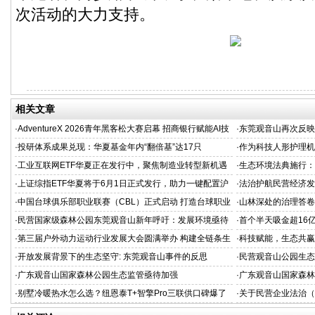
次活动的大力支持。
相关文章
·
AdventureX 2026青年黑客松大赛启幕 招商银行赋能AI技
·
东莞观音山再次反映
术新生代
·
投研体系成果兑现：华夏基金年内“翻倍基”达17只
·
作为科技人形护理机
新范式
·
工业互联网ETF华夏正在发行中，聚焦制造业转型新机遇
·
生态环境法典施行：
·
上证综指ETF华夏将于6月1日正式发行，助力一键配置沪
·
法治护航民营经济发
市核心资产
担当
·
中国台球俱乐部职业联赛（CBL）正式启动 打造台球职业
·
山林深处的治理答卷
化发展新标杆
·
民营国家级森林公园东莞观音山新年呼吁：发展环境亟待
·
首个半天吸金超16亿
改善
机构疯抢，超购逾2
·
第三届户外动力运动行业发展大会圆满举办 构建全链条生
·
科技赋能，生态共赢
态闭环，开启户外动力运动黄金时代
业空调新标准
·
开放发展背景下的生态坚守: 东莞观音山事件的反思
·
民营观音山公园生态
·
广东观音山国家森林公园生态监管亟待加强
·
广东观音山国家森林
·
别墅冷暖热水怎么选？纽恩泰T+智擎Pro三联供口碑爆了
·
关于民营企业法治（
（三）