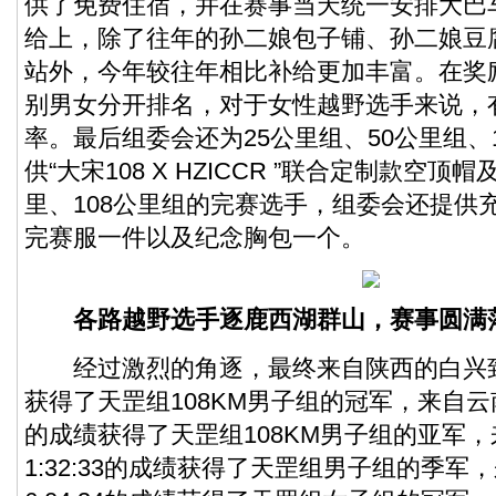
供了免费住宿，并在赛事当天统一安排大巴
给上，除了往年的孙二娘包子铺、孙二娘豆
站外，今年较往年相比补给更加丰富。在奖
别男女分开排名，对于女性越野选手来说，
率。最后组委会还为25公里组、50公里组、
供“大宋108 X HZICCR ”联合定制款空顶
里、108公里组的完赛选手，组委会还提供
完赛服一件以及纪念胸包一个。
各路越野选手逐鹿西湖群山，赛事圆满
经过激烈的角逐，最终来自陕西的白兴致以1
获得了天罡组108KM男子组的冠军，来自云南的
的成绩获得了天罡组108KM男子组的亚军
1:32:33的成绩获得了天罡组男子组的季军